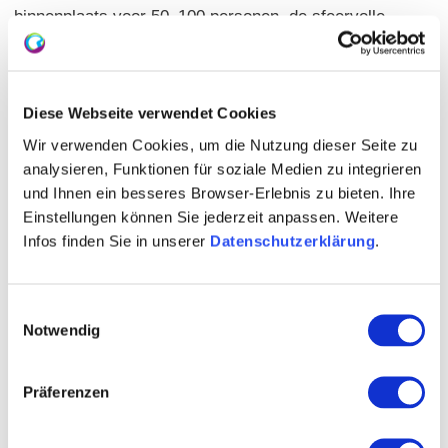
binnenplaats voor 50–100 personen, de sfeervolle
schuur „Tenne“ voor maximaal 120 gasten en het
historische kruisgewelf „Kuhkapelle“, dat plaats biedt
aan maximaal 60 gasten. Voor romantische
Diese Webseite verwendet Cookies
huwelijken in de openlucht biedt ons uitgestrekte park
Wir verwenden Cookies, um die Nutzung dieser Seite zu
een betoverende setting met tot 120 zitplaatsen –
analysieren, Funktionen für soziale Medien zu integrieren
ideaal voor het bijzondere moment.
und Ihnen ein besseres Browser-Erlebnis zu bieten. Ihre
Einstellungen können Sie jederzeit anpassen. Weitere
Infos finden Sie in unserer
Datenschutzerklärung
.
Einwilligungsauswahl
Notwendig
Präferenzen