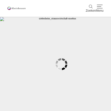
Zoeken
Menu
wijn & gastronomie
Zoeken
actief & natuur
Cultuur & Steden
Events
reservering & service
Rheinhessen-Blog
kaart