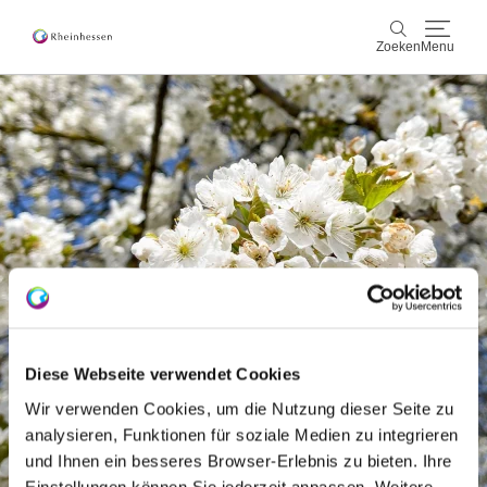
Zoeken
Menu
wijn & gastronomie
Zoeken
actief & natuur
Cultuur & Steden
Events
reservering & service
Diese Webseite verwendet Cookies
Rheinhessen-Blog
kaart
Wir verwenden Cookies, um die Nutzung dieser Seite zu
analysieren, Funktionen für soziale Medien zu integrieren
und Ihnen ein besseres Browser-Erlebnis zu bieten. Ihre
Einstellungen können Sie jederzeit anpassen. Weitere