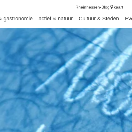
Rheinhessen-Blog
kaart
 & gastronomie
actief & natuur
Cultuur & Steden
Ev