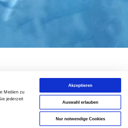
Akzeptieren
le Medien zu
 wel een zeer belangrijke factor, namelijk de
ie jederzeit
Auswahl erlauben
te kan binnen nauwe grenzen worden
de wijnfles (= hoeveel ml alcohol zit er in
Nur notwendige Cookies