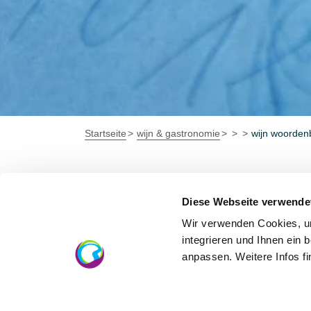
Startseite
wijn & gastronomie
wijn woorden
Alcoholgehalt
Diese Webseite verwende
Wir verwenden Cookies, um
Het natuurlijke alcoholgehalte van een wijn 
integrieren und Ihnen ein 
anpassen. Weitere Infos f
uitdrukking van de rijpheid van de druiven
verhoogd. Het bestaande alcoholgehalte moet
100 ml wijn).