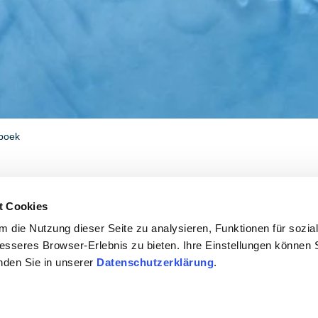
boek
e
t Cookies
 die Nutzung dieser Seite zu analysieren, Funktionen für sozia
is geen absoluut geldige maatstaf voor kwaliteit, maar het is
besseres Browser-Erlebnis zu bieten. Ihre Einstellungen können S
inden Sie in unserer
Datenschutzerklärung
.
. Een door natuurlijke omstandigheden te laag alcoholgehal
 in volumeprocent (% vol) worden vermeld op het etiket van 