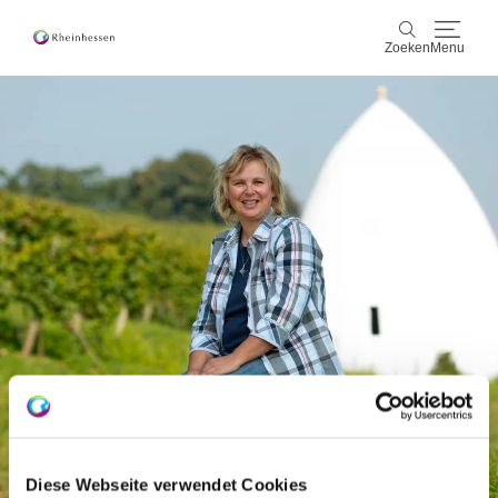
Zoeken
Menu
wijn & gastronomie
Zoeken
actief & natuur
Cultuur & Steden
Events
reservering & service
Rheinhessen-Blog
kaart
Diese Webseite verwendet Cookies