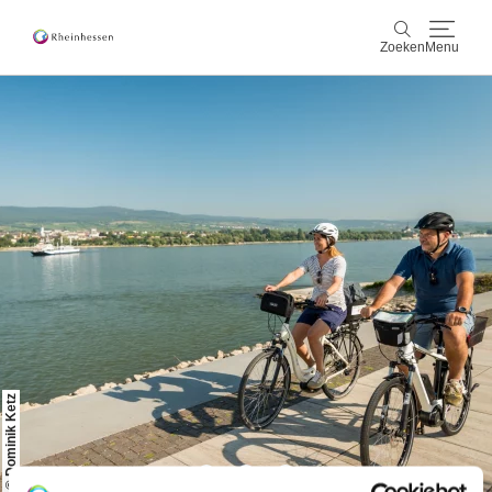
Zoeken
Menu
wijn & gastronomie
Zoeken
actief & natuur
Cultuur & Steden
Events
reservering & service
Rheinhessen-Blog
kaart
© Dominik Ketz