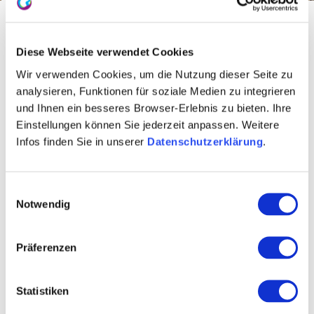
Startseite
actief & natuur
natuur
Rijn
Diese Webseite verwendet Cookies
De Rijn van Mainz naar
Wir verwenden Cookies, um die Nutzung dieser Seite zu
Bingen
analysieren, Funktionen für soziale Medien zu integrieren
und Ihnen ein besseres Browser-Erlebnis zu bieten. Ihre
Einstellungen können Sie jederzeit anpassen. Weitere
In Mainz heeft de Rijn kilometer 497 bereikt. Van Mainz
Infos finden Sie in unserer
Datenschutzerklärung
.
naar Bingen is er een gevarieerd landschap van
Rijnoevers te zien, met een diverse flora en fauna. Een
themapad in Ingelheim nodigt uit om de Rijnoevers te
Einwilligungsauswahl
Notwendig
ontdekken - een uniek ecosysteem! Het zijn
rustplaatsen voor watervogels; de natte weilanden en de
droge zone van de dijk bieden talrijke planten- en
Präferenzen
insectensoorten een thuis. In Bingen opent zich een
sprookjesachtig uitzicht op de samenvloeiing van de
Statistiken
Rijn en de Nahe, het toegangspoortje tot het Midden-