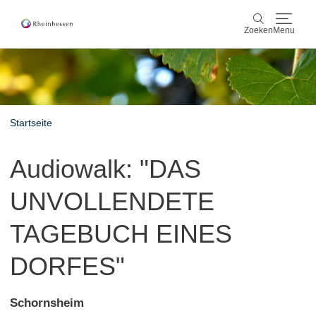
Zoeken
Menu
wijn & gastronomie
Zoeken
actief & natuur
Startseite
Cultuur & Steden
Audiowalk: "DAS
Events
UNVOLLENDETE
reservering & service
TAGEBUCH EINES
Rheinhessen-Blog
kaart
DORFES"
Schornsheim