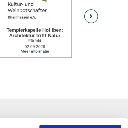
Templerkapelle Hof Iben:
250 Jahre Ki
Architektur trifft Natur
Geschichte
Fürfeld
Fü
02.09.2026
19.0
Meer informatie
Meer i