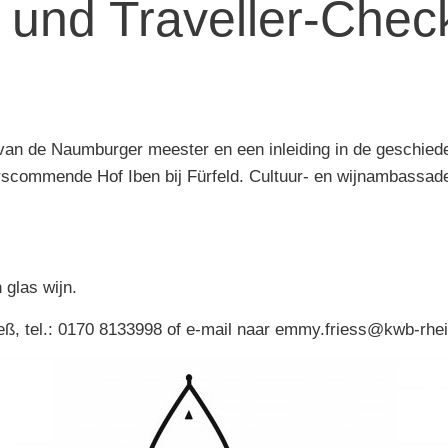
k und Traveller-Chec
van de Naumburger meester en een inleiding in de geschied
rscommende Hof Iben bij Fürfeld. Cultuur- en wijnambassad
 glas wijn.
ieß, tel.: 0170 8133998 of e-mail naar emmy.friess@kwb-rh