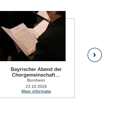
Meer informatie
Bayrischer Abend der
Hiww
Chorgemeinschaft…
Bor
Bornheim
24.10.2026
Meer i
23.10.2026
Meer informatie