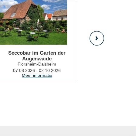
Seccobar im Garten der
Spaziergan
Augenwaide
Flecken
Flörsheim-Dalsheim
Flörshe
07.08.2026 - 02.10.2026
08.08.2026
Meer informatie
Meer i