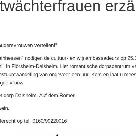
twächterfrauen erzä
udersvrouwen vertellen!”
einhessen” nodigen de cultuur- en wijnambassadeurs op 25.
n!” in Flörsheim-Dalsheim. Het romantische dorpscentrum va
 kostuumwandeling van ongeveer een uur. Kom en laat u mee
agde vrouw.
het dorp Dalsheim, Auf dem Römer.
wein.
terecht op tel. 0160/99220016