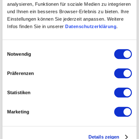
analysieren, Funktionen für soziale Medien zu integrieren
und Ihnen ein besseres Browser-Erlebnis zu bieten. Ihre
Einstellungen können Sie jederzeit anpassen. Weitere
Infos finden Sie in unserer
Datenschutzerklärung
.
WEITERE TERMINE
VERANSTALTUNGSORT
Einwilligungsauswahl
Notwendig
KONTAKT
Präferenzen
WEITERE INFOS & DOWNLOADS
Statistiken
Weitere Veranstaltungen in der Nähe
Marketing
Mee
Details zeigen