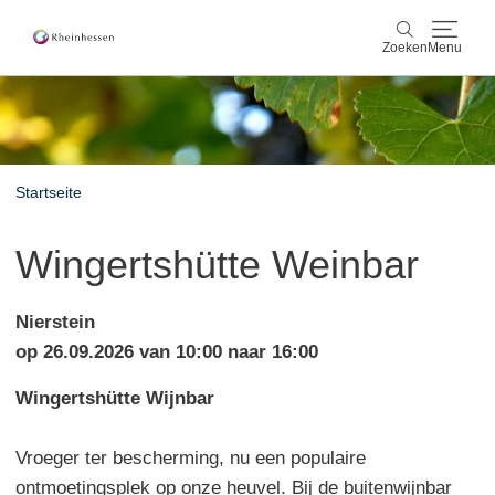
Zoeken
Menu
wijn & gastronomie
Zoeken
actief & natuur
Startseite
Cultuur & Steden
Wingertshütte Weinbar
Events
Nierstein
reservering & service
op 26.09.2026 van 10:00 naar 16:00
Wingertshütte Wijnbar
Rheinhessen-Blog
kaart
Vroeger ter bescherming, nu een populaire
ontmoetingsplek op onze heuvel. Bij de buitenwijnbar