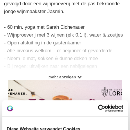
gevolgd door een wijnproeverij met de pas bekroonde
jonge wijnmaakster Jasmin.
- 60 min. yoga met Sarah Eichenauer
- Wijnproeverij met 3 wijnen (elk 0,1 l), water & zoutjes
- Open afsluiting in de gastenkamer
- Alle niveaus welkom – of beginner of gevorderde
- Neem je mat, sokken & dunne deken mee
- Bij regen: uitwijken naar een nabijgelegen
vervanglocatie, wijnproeverij in de kelder van het
mehr anzeigen
wijnhuis
Overige informatie
Prijs: 35 € per persoon
Aanmelding:
www.saraheichenauer.de/yogaweingutsanslorch Yoga in
Diese Webseite verwendet Cookies