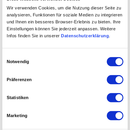
de idyllische tuin van Wijnhuis Sans-Lorch in
Wir verwenden Cookies, um die Nutzung dieser Seite zu
Nackenheim – zachte yoga tussen de wijnranken,
analysieren, Funktionen für soziale Medien zu integrieren
und Ihnen ein besseres Browser-Erlebnis zu bieten. Ihre
g
efolgt door een wijnproeverij met de pas bekroonde
Einstellungen können Sie jederzeit anpassen. Weitere
jonge wijnmaakster Jasmin.
Infos finden Sie in unserer
Datenschutzerklärung
.
- 60 min. yoga m&t Sar&h&Eichenauer
- Wijnproeverij met 3 w
ijnen (elk 0,1 l), water &
Einwilligungsauswahl
zoutjes
lchen
Notwendig
- Open afsluiting in de G
astenkamer
- Alle niveaus welkom – of aanfä
nger of gevorderde
Präferenzen
- Neem je mat, sokken & dunne deken mee
- Bij regen: uitwijken naar een nabijgelegen
WEITERE TERMINE
Statistiken
vervanglocatie, wijnproeverij in de kelder van het
wijnhuis
VERANSTALTUNGSORT
Marketing
Overige informatie
KONTAKT