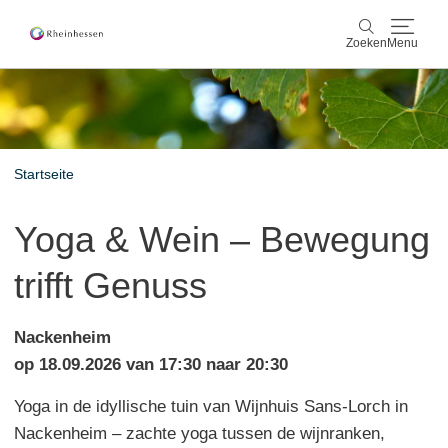
Zoeken
Menu
wijn & gastronomie
Zoeken
actief & natuur
Startseite
Cultuur & Steden
Yoga & Wein – Bewegung
Events
trifft Genuss
reservering & service
Nackenheim
Rheinhessen-Blog
kaart
op 18.09.2026 van 17:30 naar 20:30
Yoga in de idyllische tuin van Wijnhuis Sans-Lorch in
Nackenheim – zachte yoga tussen de wijnranken,