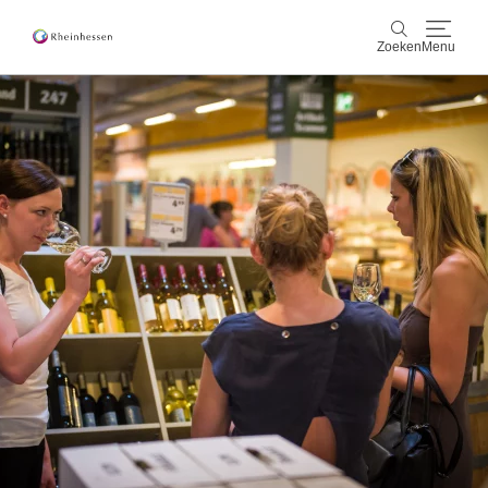
Zoeken
Menu
wijn & gastronomie
Zoeken
actief & natuur
Cultuur & Steden
Events
reservering & service
Rheinhessen-Blog
kaart