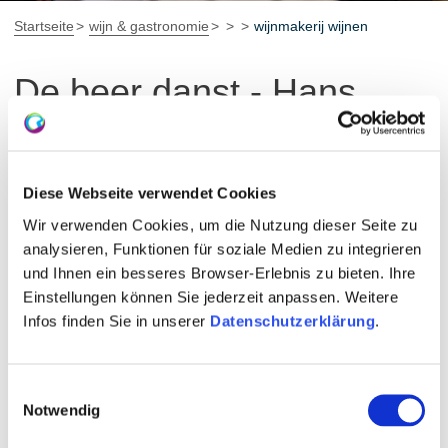
Startseite
wijn & gastronomie
wijnmakerij wijnen
De beer danst - Hans
Baer-wijnen van de
wijnmakerij Hechtsheim
Diese Webseite verwendet Cookies
Wir verwenden Cookies, um die Nutzung dieser Seite zu
Hans Baer is een internationale wijnlijn met
analysieren, Funktionen für soziale Medien zu integrieren
geselecteerde wijnen uit Rheinhessen.
und Ihnen ein besseres Browser-Erlebnis zu bieten. Ihre
Vertegenwoordiger voor Duitsland, werd de beer
Einstellungen können Sie jederzeit anpassen. Weitere
gekozen als symbool van de hoofdstad Berlijn,
Infos finden Sie in unserer
Datenschutzerklärung
.
wereldwijd bekend, en dus als handelsmerk voor de lijn.
Einwilligungsauswahl
Notwendig
Berlijn - het huis van de beer - is een kosmopolitische,
moderne en bruisende metropool die mensen van over