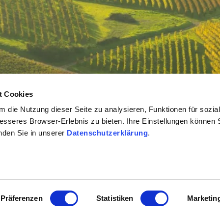
t Cookies
 die Nutzung dieser Seite zu analysieren, Funktionen für sozia
De gebieden in Rheinhessen
De boomgaard van Rheinhessen
besseres Browser-Erlebnis zu bieten. Ihre Einstellungen können S
inden Sie in unserer
Datenschutzerklärung
.
juridische links
Präferenzen
Statistiken
Marketin
Toegankelijkheidsverklaring