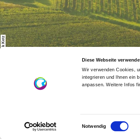
© Dominik Ketz
Diese Webseite verwende
Wir verwenden Cookies, um
Startseite
Cultuur & Steden
Steden en Regio`s
integrieren und Ihnen ein 
anpassen. Weitere Infos f
Over ons
Einwilligungsauswahl
Notwendig
Rheinhessen uitstekend
Reisgids