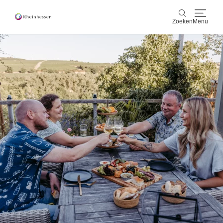
Zoeken
Menu
wijn & gastronomie
Zoeken
actief & natuur
Cultuur & Steden
Events
reservering & service
Rheinhessen-Blog
kaart