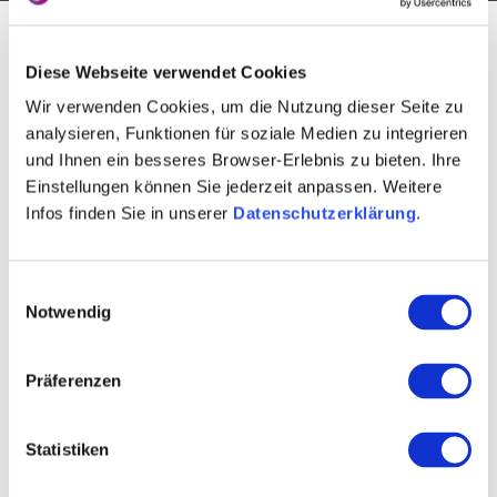
Startseite
Over ons
Rheinhessen-Touristik GmbH
Diese Webseite verwendet Cookies
Uitspraak
Wir verwenden Cookies, um die Nutzung dieser Seite zu
Wijk Mainz-Bingen
analysieren, Funktionen für soziale Medien zu integrieren
und Ihnen ein besseres Browser-Erlebnis zu bieten. Ihre
Einstellungen können Sie jederzeit anpassen. Weitere
"Om Rheinhessen als een dynamische wijntoeristische
Infos finden Sie in unserer
Datenschutzerklärung
.
regio tastbaarder te maken, heeft Rheinhessen-Touristik
GmbH een heel creatief projectidee gelanceerd met het
Einwilligungsauswahl
project" IdeenReich - De crowdfundingwedstrijd van de
Notwendig
Rheinhessen-reisregio ". Als district Mainz-Bingen zijn
we erg blij om deze innovatieve te ondersteunen
Präferenzen
Maatregel en we zijn blij dat we het project een goede
basis bieden met een sterk netwerk van partners uit de
regio. "
Statistiken
Dorothea Schäfer, districtsbeheerder