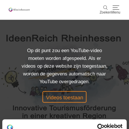
Zoeken
Menu
wijn & gastronomie
Zoeken
actief & natuur
Op dit punt zou een YouTube-video
moeten worden afgespeeld. Als er
Cultuur & Steden
videos op deze website zijn toegestaan,
worden de gegevens automatisch naar
Events
YouTube overgedragen.
reservering & service
Videos toestaan
Rheinhessen-Blog
kaart