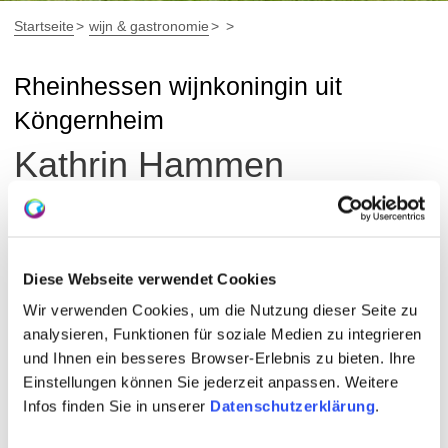
Startseite
wijn & gastronomie
Rheinhessen wijnkoningin uit
Köngernheim
Kathrin Hammen
Rheinhessische Weinkönigin 2004 - 2005 met haar
wijnprinsessen Linda, Michaela en Sonja
Diese Webseite verwendet Cookies
Rheinhessische Weinprinzessinnen 2004/05:
Wir verwenden Cookies, um die Nutzung dieser Seite zu
Linda Spohr van Worms
analysieren, Funktionen für soziale Medien zu integrieren
Michaela Stabel uit Westhofen
und Ihnen ein besseres Browser-Erlebnis zu bieten. Ihre
Sonja Bauer uit Ockenheim
Einstellungen können Sie jederzeit anpassen. Weitere
Infos finden Sie in unserer
Datenschutzerklärung
.