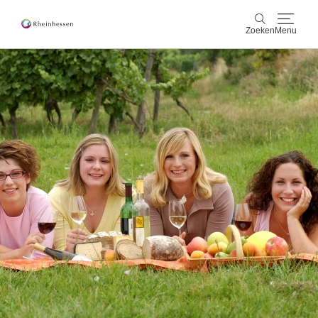
Zoeken
Menu
wijn & gastronomie
Zoeken
actief & natuur
Cultuur & Steden
Events
reservering & service
Rheinhessen-Blog
kaart