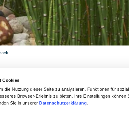
boek
van cultuur en wijn
t Cookies
 die Nutzung dieser Seite zu analysieren, Funktionen für sozia
besseres Browser-Erlebnis zu bieten. Ihre Einstellungen können S
 Moezel, Nahe, Palts en Rheinhessen. Ze laten je de verschi
inden Sie in unserer
Datenschutzerklärung
.
baande paden en hebben altijd een insider tip in hun mouw.
ssen