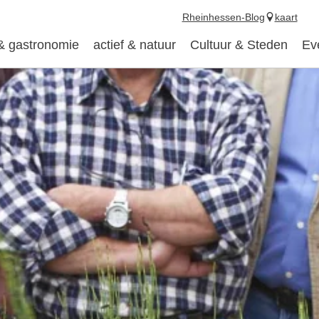
Rheinhessen-Blog
kaart
 & gastronomie
actief & natuur
Cultuur & Steden
Ev