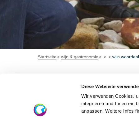
Startseite
wijn & gastronomie
wijn woorden
Ambassadeurs 
Diese Webseite verwende
Wir verwenden Cookies, um
integrieren und Ihnen ein 
De cultuur- en wijnambassadeurs zijn in de
anpassen. Weitere Infos f
en wijnambassadeurs leiden je buiten de ge
Cultuur- en wijnambassadeur voor Rheinhe