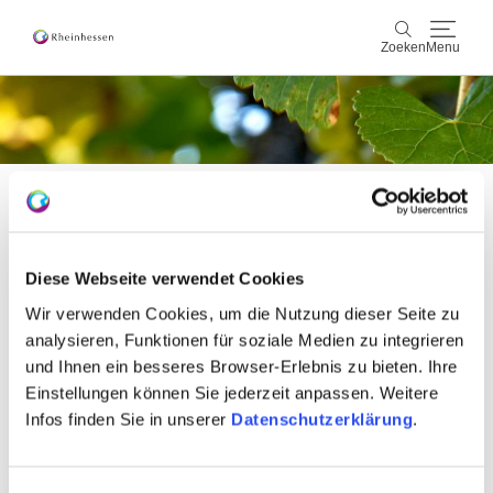
Zoeken
Menu
wijn & gastronomie
Zoeken
actief & natuur
Startseite
Cultuur & Steden
De aanmelding voor de nieuwsbrief
Diese Webseite verwendet Cookies
is bevestigd!
Events
Wir verwenden Cookies, um die Nutzung dieser Seite zu
Bevestiging
analysieren, Funktionen für soziale Medien zu integrieren
reservering & service
und Ihnen ein besseres Browser-Erlebnis zu bieten. Ihre
nieuwsbriefregistratie
Einstellungen können Sie jederzeit anpassen. Weitere
Rheinhessen-Blog
kaart
Infos finden Sie in unserer
Datenschutzerklärung
.
U heeft zich succesvol aangemeld voor de Rheinhessen
nieuwsbrief. Voortaan ontvang je maandelijks informatie