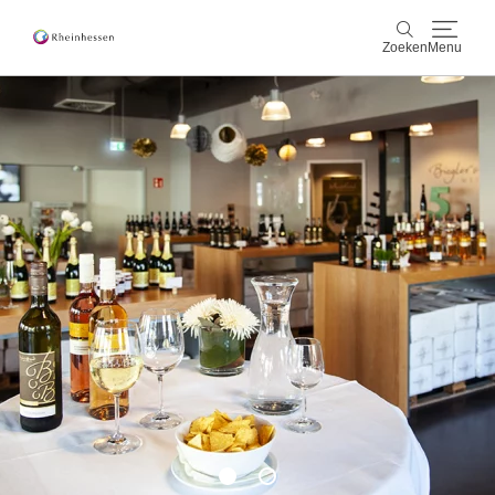
Zoeken
Menu
wijn & gastronomie
Zoeken
actief & natuur
Cultuur & Steden
Events
reservering & service
Rheinhessen-Blog
kaart