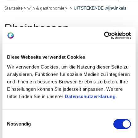
Startseite
wijn & gastronomie
UITSTEKENDE wijnwinkels
Rheinhessen-
EXCELLENT-Vinothek
van de maand februari
Diese Webseite verwendet Cookies
Wir verwenden Cookies, um die Nutzung dieser Seite zu
De wijnwinkel in het Weinhotel
analysieren, Funktionen für soziale Medien zu integrieren
Kaisergarten in Alzey
und Ihnen ein besseres Browser-Erlebnis zu bieten. Ihre
Einstellungen können Sie jederzeit anpassen. Weitere
Twee met één doel: wijn die goed smaakt. Eenvoudig en
Infos finden Sie in unserer
Datenschutzerklärung
.
veeleisend, dat is het motto van Petra Brand en
Andreas Biegler. De traditionele wijnmakerijen Stephan-
Brand en Andreashof zitten achter de fusie van Biegler
Einwilligungsauswahl
Notwendig
& Brand. De twee wijnmakers noemen het "smaakbare
eenheid", die ze in de loop der jaren hebben gecreëerd