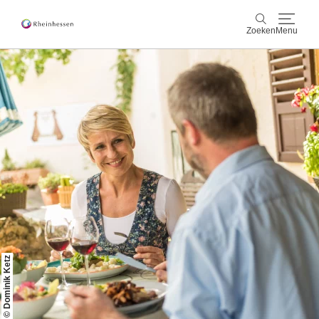
Zoeken
Menu
wijn & gastronomie
Zoeken
actief & natuur
Cultuur & Steden
Events
reservering & service
Rheinhessen-Blog
kaart
© Dominik Ketz