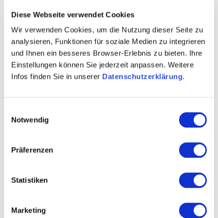
Diese Webseite verwendet Cookies
Geniet van eersteklas wijnen in een unieke,
Wir verwenden Cookies, um die Nutzung dieser Seite zu
historische ambiance en laat u verwennen door de
analysieren, Funktionen für soziale Medien zu integrieren
hartelijke gastvrijheid.
und Ihnen ein besseres Browser-Erlebnis zu bieten. Ihre
Meer informatie:
http://deutschherrenhof-frey.de/
Einstellungen können Sie jederzeit anpassen. Weitere
Infos finden Sie in unserer
Datenschutzerklärung
.
Einwilligungsauswahl
Notwendig
Präferenzen
Statistiken
Marketing