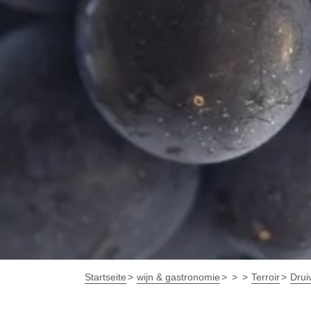
Startseite
wijn & gastronomie
Terroir
Drui