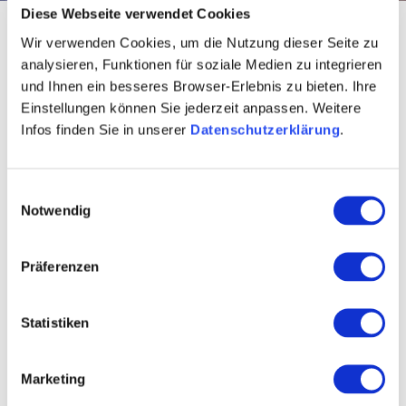
Diese Webseite verwendet Cookies
Startseite
Wijn
wijn zoeken
Wir verwenden Cookies, um die Nutzung dieser Seite zu
analysieren, Funktionen für soziale Medien zu integrieren
Essenheimer Teufelspfad
und Ihnen ein besseres Browser-Erlebnis zu bieten. Ihre
2021 pinot gris trocken
Einstellungen können Sie jederzeit anpassen. Weitere
Infos finden Sie in unserer
Datenschutzerklärung
.
Einwilligungsauswahl
Groep: Selection Rheinhessen
Notwendig
Präferenzen
Analytische waarden
Terroir
Statistiken
Aanvullende informatie
Contact
Marketing