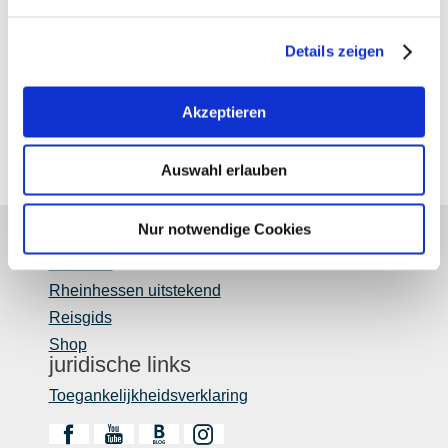
Alcoholgehalte: 13.2 %
Details zeigen
Gehalte aan restsuiker: 2.9 g/l
Zuurgraad: 5.9 g/l
Akzeptieren
Auswahl erlauben
Nur notwendige Cookies
Over ons
Rheinhessen uitstekend
Reisgids
Shop
juridische links
Toegankelijkheidsverklaring