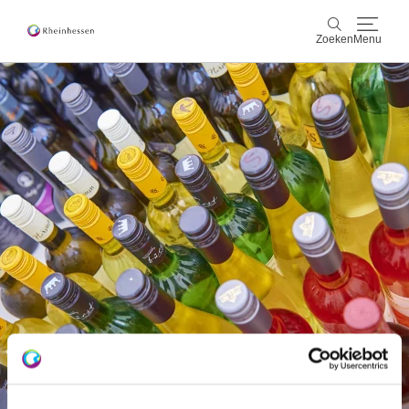
Zoeken
Menu
wijn & gastronomie
Zoeken
actief & natuur
Cultuur & Steden
Events
reservering & service
Rheinhessen-Blog
kaart