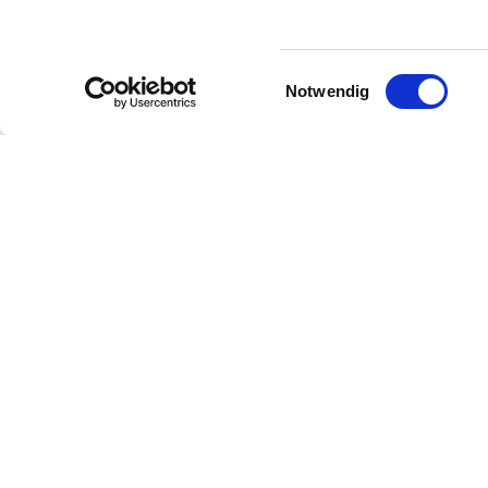
Einwilligungsauswahl
Notwendig
Analytische waarden
Terroir
Alcoholgehalte: 13.5 %
Gehalte aan restsuiker: 0.5 g/l
Zuurgraad: 5.2 g/l