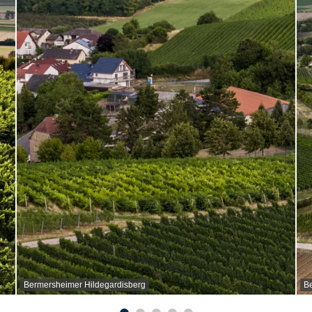
Bermersheimer Hildegardisberg
B