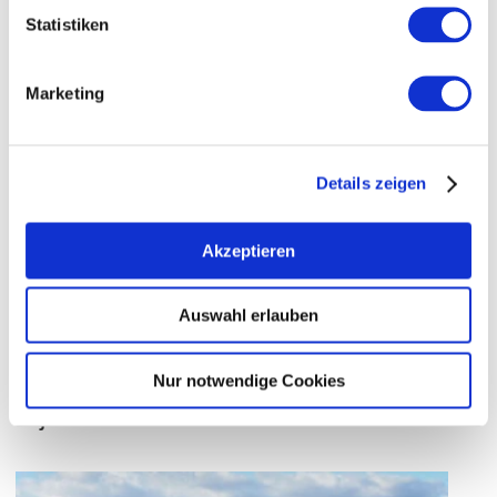
Adelberg
Regio:
Statistiken
Hildegardisberg
Individuele locatie:
Bermersheim
Gemeentelijke ruimte:
Marketing
Details zeigen
grondsoorten
MERGEL / PARARENDZINA
Akzeptieren
LÖSS / PARARENDZINA
Auswahl erlauben
Nur notwendige Cookies
wijnhuizen
Mee