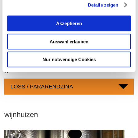
Details zeigen
Wonnegau
Gebied:
Bergkloster
Regio:
Akzeptieren
Mandelbrunnen
Individuele locatie:
Gundheim
Auswahl erlauben
Gemeentelijke ruimte:
Nur notwendige Cookies
grondsoorten
LÖSS / PARARENDZINA
wijnhuizen
Mee