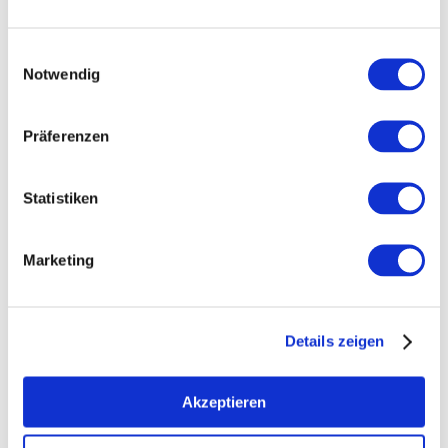
LÖSS / PARARENDZINA
Einwilligungsauswahl
Notwendig
wijnhuizen
Präferenzen
Mee
Statistiken
Marketing
Details zeigen
Akzeptieren