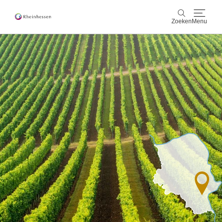
Zoeken
Menu
wijn & gastronomie
Zoeken
actief & natuur
Cultuur & Steden
Events
reservering & service
Rheinhessen-Blog
kaart