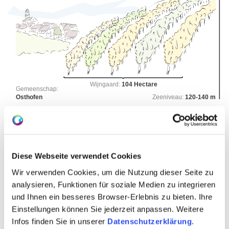
Wijngaard:
104 Hectare
Gemeenschap:
Osthofen
Zeeniveau:
120-140 m
Wonnegau
Gebied:
Pilgerpfad
Regio:
Diese Webseite verwendet Cookies
Kirchberg
Individuele locatie:
Wir verwenden Cookies, um die Nutzung dieser Seite zu
Osthofen
Gemeentelijke ruimte:
analysieren, Funktionen für soziale Medien zu integrieren
und Ihnen ein besseres Browser-Erlebnis zu bieten. Ihre
Einstellungen können Sie jederzeit anpassen. Weitere
grondsoorten
Infos finden Sie in unserer
Datenschutzerklärung
.