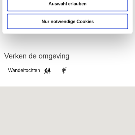
Auswahl erlauben
Wijnmakerij Boxheimerhof
Worms-Abenheim
Meer informatie
Nur notwendige Cookies
Verken de omgeving
Wandeltochten