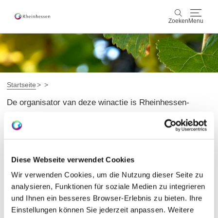
Zoeken
Menu
wijn & gastronomie
Zoeken
actief & natuur
Startseite
De organisator van deze winactie is Rheinhessen-
Cultuur & Steden
Touristik GmbH. Om deel te mogen nemen aan de
winactie, dienen deelnemers de volgende drie taken te
Events
vervullen:
reservering & service
Diese Webseite verwendet Cookies
Deelnemers moeten een vraag op Facebook of
Wir verwenden Cookies, um die Nutzung dieser Seite zu
Instagram correct beantwoorden door een reactie te
Rheinhessen-Blog
kaart
analysieren, Funktionen für soziale Medien zu integrieren
plaatsen.
und Ihnen ein besseres Browser-Erlebnis zu bieten. Ihre
Deelnemers moeten ten minste één account volgen (op
Einstellungen können Sie jederzeit anpassen. Weitere