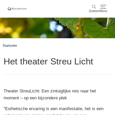
Zoeken
Menu
wijn & gastronomie
Zoeken
actief & natuur
Startseite
Cultuur & Steden
Het theater Streu Licht
Events
reservering & service
Theater StreuLicht: Een zintuiglijke reis naar het
Rheinhessen-Blog
kaart
moment – op een bijzondere plek
"Esthetische ervaring is een manifestatie, het is een