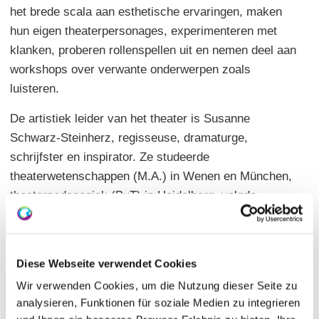
het brede scala aan esthetische ervaringen, maken
hun eigen theaterpersonages, experimenteren met
klanken, proberen rollenspellen uit en nemen deel aan
workshops over verwante onderwerpen zoals
luisteren.
De artistiek leider van het theater is Susanne
Schwarz-Steinherz, regisseuse, dramaturge,
schrijfster en inspirator. Ze studeerde
theaterwetenschappen (M.A.) in Wenen en München,
theaterpedagogiek (BuT) in Heidelberg, volgde
stempedagogiek aan het Lichtenberger Instituut en
een opleiding "Scenische interpretatie van muziek en
theater" in Berlijn (ISIM/Staatsoper).
Diese Webseite verwendet Cookies
Onze mobiele producties "Naam: Sophie Scholl" en
Wir verwenden Cookies, um die Nutzung dieser Seite zu
"Wilhelm Tell" zijn gericht op een jong publiek. We
analysieren, Funktionen für soziale Medien zu integrieren