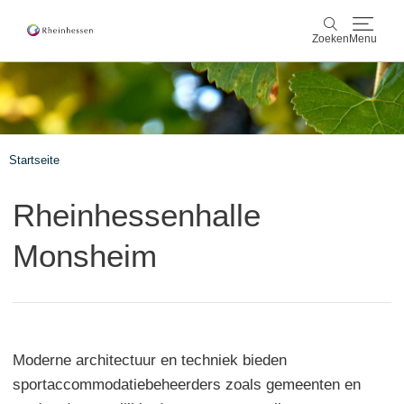
Zoeken
Menu
wijn & gastronomie
Zoeken
actief & natuur
Startseite
Cultuur & Steden
Rheinhessenhalle
Events
Monsheim
reservering & service
Rheinhessen-Blog
kaart
Moderne architectuur en techniek bieden
sportaccommodatiebeheerders zoals gemeenten en