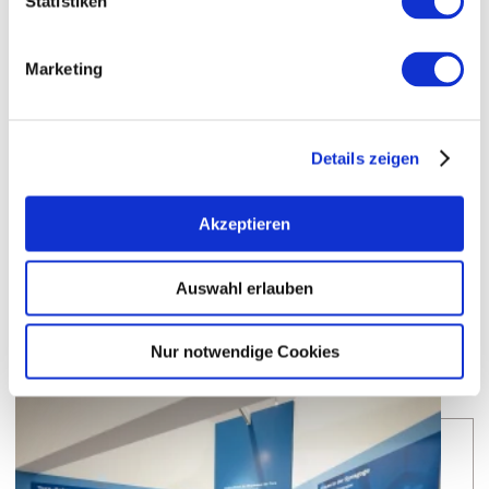
Statistiken
WEITERE TERMINE
Marketing
VERANSTALTUNGSORT
Details zeigen
KONTAKT
Akzeptieren
WEITERE INFOS & DOWNLOADS
Auswahl erlauben
Weitere Veranstaltungen in der Nähe
Nur notwendige Cookies
Mee