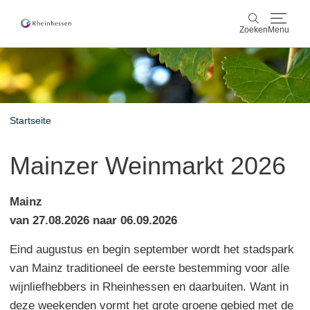
Zoeken
Menu
wijn & gastronomie
Zoeken
actief & natuur
Startseite
Cultuur & Steden
Mainzer Weinmarkt 2026
Events
Mainz
reservering & service
van 27.08.2026 naar 06.09.2026
Eind augustus en begin september wordt het stadspark
Rheinhessen-Blog
kaart
van Mainz traditioneel de eerste bestemming voor alle
wijnliefhebbers in Rheinhessen en daarbuiten. Want in
deze weekenden vormt het grote groene gebied met de