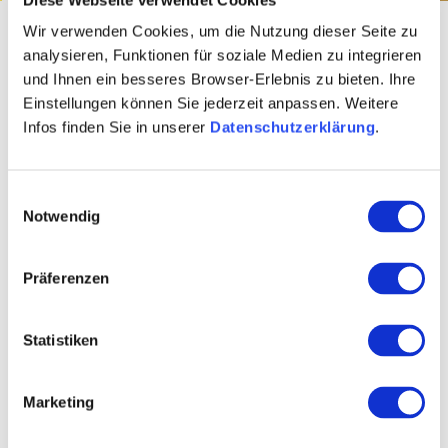
Startseite
Cultuur & Steden
Bezienswaardigheden
Musea
Wir verwenden Cookies, um die Nutzung dieser Seite zu
Geschiedenis- en heemkundemusea
analysieren, Funktionen für soziale Medien zu integrieren
und Ihnen ein besseres Browser-Erlebnis zu bieten. Ihre
Geschiedenis- en
Einstellungen können Sie jederzeit anpassen. Weitere
Infos finden Sie in unserer
Datenschutzerklärung
.
Heemkundemusea
Einwilligungsauswahl
Of het nu gaat om belangrijke internationale figuren
Notwendig
zoals Johannes Gutenberg of boeiende verhalen over
de kleinere steden en dorpen in Rheinhessen - in de
Präferenzen
geschiedenis- en heemkundemusea van Rheinhessen is
veel interessants te ontdekken.
Statistiken
Laat je ook inspireren en plan je volgende uitstapje naar
een van de talrijke musea.
Marketing
Geschiedenismusea in Rijn-