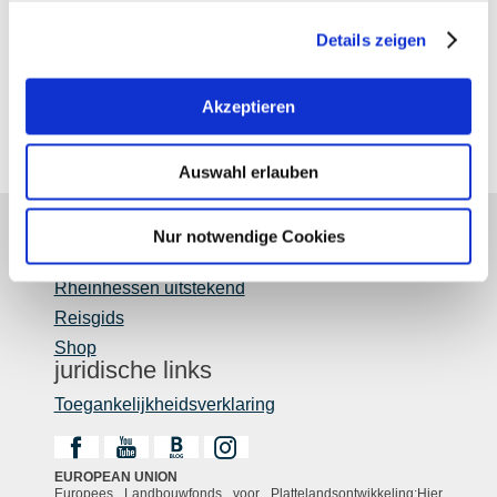
Hessen
Details zeigen
Akzeptieren
Heimatmusea in Rijn-Hessen
Auswahl erlauben
Nur notwendige Cookies
Over ons
Rheinhessen uitstekend
Reisgids
Shop
juridische links
Toegankelijkheidsverklaring
EUROPEAN UNION
Europees Landbouwfonds voor Plattelandsontwikkeling:Hier