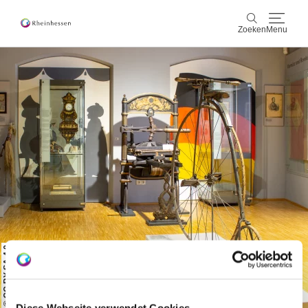
Zoeken
Menu
wijn & gastronomie
Zoeken
actief & natuur
Cultuur & Steden
Events
reservering & service
Rheinhessen-Blog
kaart
© CC BY SA 4.0
Diese Webseite verwendet Cookies