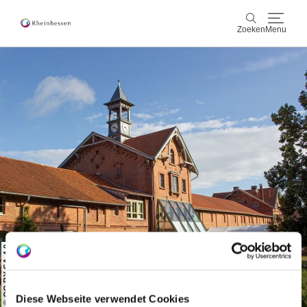
Zoeken
Menu
wijn & gastronomie
Zoeken
actief & natuur
Cultuur & Steden
Events
reservering & service
Rheinhessen-Blog
kaart
© CC BY SA 4.0
Diese Webseite verwendet Cookies