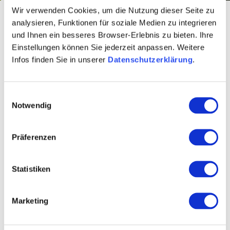
Wir verwenden Cookies, um die Nutzung dieser Seite zu
Startseite
Cultuur & Steden
Bezienswaardigheden
Musea
Kunstmusea
analysieren, Funktionen für soziale Medien zu integrieren
und Ihnen ein besseres Browser-Erlebnis zu bieten. Ihre
Einstellungen können Sie jederzeit anpassen. Weitere
Kunstmusea in
Infos finden Sie in unserer
Datenschutzerklärung
.
Rheinhessen
Einwilligungsauswahl
Rheinhessen herbergt naast natuurhistorische en
Notwendig
geschiedenismusea ook een verscheidenheid aan
indrukwekkende kunstcollecties. Laat je inspireren door
Präferenzen
hedendaagse kunst in de Kunsthalle Mainz, ontdek
kunstgenot van wereldklasse in het Kunstforum
Statistiken
Ingelheim, of bewonder de kunst van het poppentheater
in het Museum für PuppentheaterKultur in Bad
Marketing
Kreuznach.