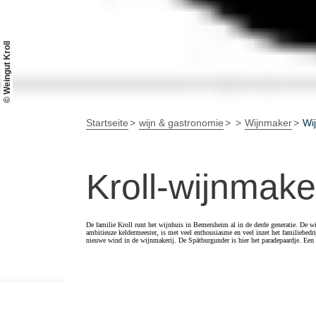
© Weingut Kroll
Startseite
wijn & gastronomie
Wijnmaker
Wi
Kroll-wijnmaker
De familie Kroll runt het wijnhuis in Bemersheim al in de derde generatie. De w
ambitieuze keldermeester, is met veel enthousiasme en veel inzet het familiebedri
nieuwe wind in de wijnmakerij. De Spätburgunder is hier het paradepaardje. Een