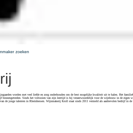
jnmaker zoeken
ij
ijngaarden worden met veel liefde en zorg onderhouden om de best mogelijke kwaliteit uit te halen. Het familie
jf binnengetreden. Sinds het voltooien van zijn leertijd is hij verantwoordelijk voor de wijnbouw in de eigen w
 van de jonge talenten in Rheinhessen. Wijnmakerij Kroll staat sinds 2011 vermeld als aanbevolen bedrijf in d