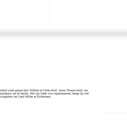
bedrijf wordt gerund door Wilfried en Ulrike Kroll. Junior Thomas Kroll, een
ijnmakerij van de familie. Met zijn liefde voor experimenteren, brengt hij veel
e wijngidsen van Gault Millau en Eichelmann.