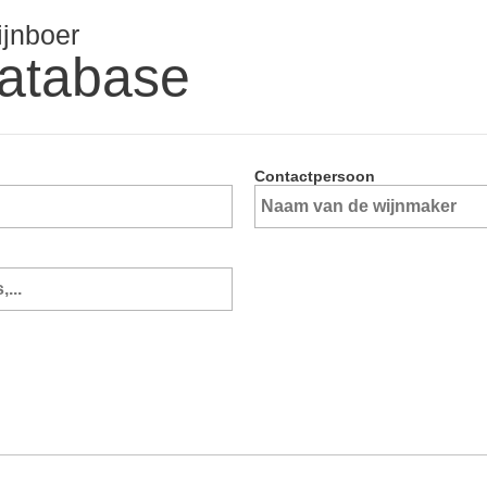
ijnboer
atabase
Contactpersoon