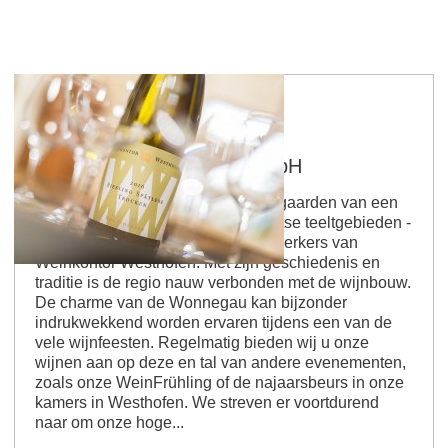
Weinkontor Westhofen GmbH
De beste wijnen maken uit de wijngaarden van een
van de meest gerenommeerde Duitse teeltgebieden -
dat is het motto van ons, de medewerkers van
Weinkontor Westhofen. Met zijn geschiedenis en
traditie is de regio nauw verbonden met de wijnbouw.
De charme van de Wonnegau kan bijzonder
indrukwekkend worden ervaren tijdens een van de
vele wijnfeesten. Regelmatig bieden wij u onze
wijnen aan op deze en tal van andere evenementen,
zoals onze WeinFrühling of de najaarsbeurs in onze
kamers in Westhofen. We streven er voortdurend
naar om onze hoge...