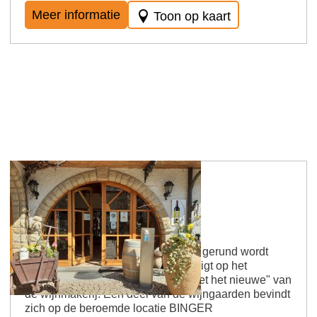
Meer informatie
Toon op kaart
Wendel wijnmakerij
Een succesvol familiebedrijf dat nu gerund wordt
door de derde generatie. De focus ligt op het
combineren van "het traditionele met het nieuwe" van
de wijnmakerij. Een deel van de wijngaarden bevindt
zich op de beroemde locatie BINGER