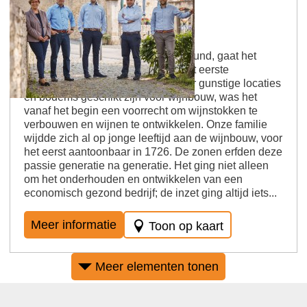
Wasem wijnmakerij
In ons thuisland, de Ingelheimer Grund, gaat het
begin van de wijnbouw terug tot het eerste
millennium. Omdat alleen bijzonder gunstige locaties
en bodems geschikt zijn voor wijnbouw, was het
vanaf het begin een voorrecht om wijnstokken te
verbouwen en wijnen te ontwikkelen. Onze familie
wijdde zich al op jonge leeftijd aan de wijnbouw, voor
het eerst aantoonbaar in 1726. De zonen erfden deze
passie generatie na generatie. Het ging niet alleen
om het onderhouden en ontwikkelen van een
economisch gezond bedrijf; de inzet ging altijd iets...
Meer informatie
Toon op kaart
Meer elementen tonen