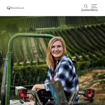
Zoeken
Menu
wijn & gastronomie
Zoeken
actief & natuur
Cultuur & Steden
Events
reservering & service
Rheinhessen-Blog
kaart