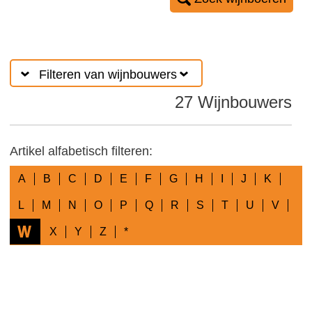
Filteren van wijnbouwers
27 Wijnbouwers
Artikel alfabetisch filteren:
A
B
C
D
E
F
G
H
I
J
K
L
M
N
O
P
Q
R
S
T
U
V
W
X
Y
Z
*