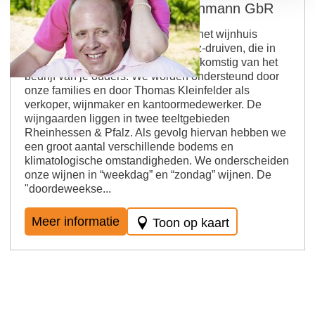
Weingut Gunter en Ute Weinmann GbR
Gunter Weinmann runt sinds 2007 het wijnhuis
samen met zijn vrouw Ute. De Pfalz-druiven, die in
Wörrstadt worden verbouwd, zijn afkomstig van het
bedrijf van je ouders. We worden ondersteund door
onze families en door Thomas Kleinfelder als
verkoper, wijnmaker en kantoormedewerker. De
wijngaarden liggen in twee teeltgebieden
Rheinhessen & Pfalz. Als gevolg hiervan hebben we
een groot aantal verschillende bodems en
klimatologische omstandigheden. We onderscheiden
onze wijnen in “weekdag” en “zondag” wijnen. De
"doordeweekse...
Meer informatie
Toon op kaart