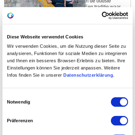
Rheinhessen Zwitserland is een van de oudste
wijnbouwgebieden van Duitsland. Een traditie waar
wij, de wijnmakers van Rheinhesssichen Schweiz
eG, trots op zijn. 100 wijnboeren zijn verenigd in de
"Winzer der Rheinhessische Schweiz eG", die al
meer dan 75 jaar bestaat, en cultiveren ongeveer 200
Diese Webseite verwendet Cookies
hectare wijngaarden. Ons idee is heel simpel: maak
het beste van het beste. Onze wijnen staan bekend
Wir verwenden Cookies, um die Nutzung dieser Seite zu
om hun volle, volwassen boeket en hun fruitige
analysieren, Funktionen für soziale Medien zu integrieren
smaak.
und Ihnen ein besseres Browser-Erlebnis zu bieten. Ihre
Einstellungen können Sie jederzeit anpassen. Weitere
Meer informatie
Toon op kaart
Infos finden Sie in unserer
Datenschutzerklärung
.
Einwilligungsauswahl
Notwendig
Präferenzen