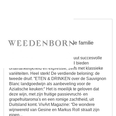
Wijnmakerij Weedenborn - de familie
Mattern and Roll
Gault Millau 2014, 2 druiven “Absoluut succesvolle
2012 vintage, Gesine & Markus Roll bieden
onafhankelijkheid en expressie, zelfs met klassieke
variëteiten. Heel sterk! De verdiende beloning: de
tweede druif. ”ETEN & DRINKEN over de Sauvignon
Blanc landgoedwijn als aanbeveling voor de
Aziatische keuken:“ Het is moeilijk te geloven dat
deze wijn, met zijn fruitige passievrucht- en
grapefruitaroma's en een romige zachtheid, uit
Duitsland komt. VivArt Magazine: “De wondere
wijnwereld van Gesine en Markus Roll straalt zijn
eigen...