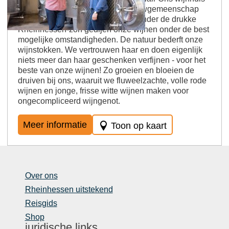
bevindt zich midden in de wijnbouwgemeenschap
Volxheim. Op glooiende heuvels onder de drukke
Rheinhessen-zon gedijen onze wijnen onder de best
mogelijke omstandigheden. De natuur bederft onze
wijnstokken. We vertrouwen haar en doen eigenlijk
niets meer dan haar geschenken verfijnen - voor het
beste van onze wijnen! Zo groeien en bloeien de
druiven bij ons, waaruit we fluweelzachte, volle rode
wijnen en jonge, frisse witte wijnen maken voor
ongecompliceerd wijngenot.
Meer informatie
Toon op kaart
Over ons
Rheinhessen uitstekend
Reisgids
Shop
juridische links