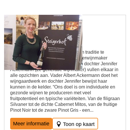
Wijnmakerij Steigerhof
De filosofie van het Steigerhof is om traditie te
combineren met moderniteit. Meesterwijnmaker
Albert Ackermann (1e generatie) en dochter Jennifer
Ackermann (2e generatie wijnmaker) vullen elkaar in
alle opzichten aan. Vader Albert Ackermann doet het
wijngaardwerk en dochter Jennifer bewijst haar
kunnen in de kelder. “Ons doel is om individuele en
gezonde wijnen te produceren met veel
fruitpotentieel en typische variëteiten. Van de filigraan
Silvaner tot de dichte Cabernet Mitos, van de fruitige
Pinot Noir tot de zware Pinot Gris - een...
Meer informatie
Toon op kaart