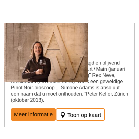
Adams wijnmakerij
"Niet mainstream, onvervalst, gelaagd en blijvend
indrukwekkend." Pit Punda, Frankfurt / Main (januari
2014) "Fantastische plezierervaring" Rex Neve,
Amsterdam (november 2013) "Dit is een geweldige
Pinot Noir-bioscoop ... Simone Adams is absoluut
een naam dat u moet onthouden. ”Peter Keller, Zürich
(oktober 2013).
Meer informatie
Toon op kaart