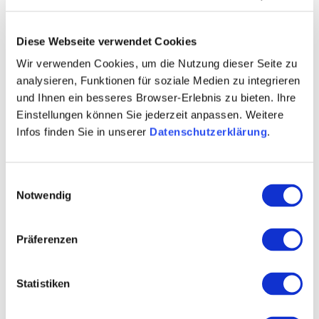
Diese Webseite verwendet Cookies
Wir verwenden Cookies, um die Nutzung dieser Seite zu
analysieren, Funktionen für soziale Medien zu integrieren
und Ihnen ein besseres Browser-Erlebnis zu bieten. Ihre
Einstellungen können Sie jederzeit anpassen. Weitere
Infos finden Sie in unserer
Datenschutzerklärung
.
Einwilligungsauswahl
Notwendig
Adam wijnmakerij
Ons wijnhuis is gelegen in het centrum van
Präferenzen
Rheinhessen - het land van 1.000 heuvels -
ongeveer 20 km van Mainz, Bingen of Alzey. Ons
gezin zit al in de vierde generatie wijnbouw. We
Statistiken
hebben altijd veel belang gehecht aan de verwerking
van de beste kwaliteit voor de productie van
flessenwijn. Elke soort krijgt grote zorg. Dankzij