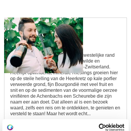
Wijnmakerij Achenbach
Wijnmakerij Achenbach ligt aan de westelijke rand
van Rheinhessen in het prachtige, wilde en
romantische, rotsrijke Rheinhessen-Zwitserland.
Heerlijk opwindend, minerale Rieslings groeien hier
op de steile helling van de Heerkretz op kale porfier
verweerde grond, fijn Bourgondië met veel fruit en
snit en op de sedimenten van de voormalige oerzee
vinifiëren de Achenbachs een Scheurebe die zijn
naam eer aan doet. Dat alleen al is een bezoek
waard, zelfs een reis om te ontdekken, te genieten en
versteld te staan! Maar het wordt echt...
Meer informatie
Toon op kaart