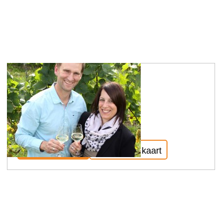
Antony wijnmakerij
.
Meer informatie
Toon op kaart