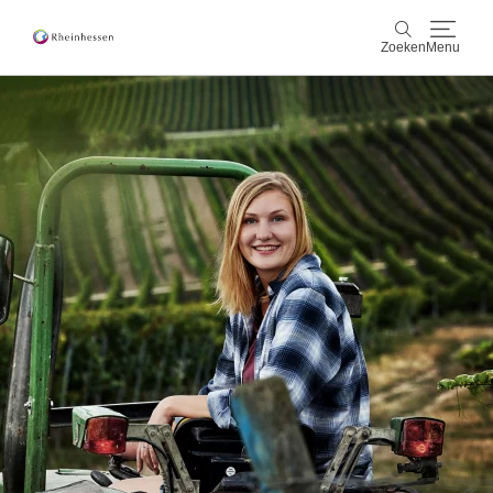
Zoeken
Menu
wijn & gastronomie
Zoeken
actief & natuur
Cultuur & Steden
Events
reservering & service
Rheinhessen-Blog
kaart