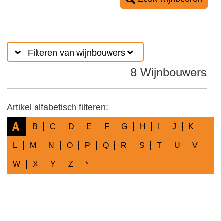
Filteren van wijnbouwers
8 Wijnbouwers
Artikel alfabetisch filteren:
A
B
C
D
E
F
G
H
I
J
K
L
M
N
O
P
Q
R
S
T
U
V
W
X
Y
Z
*