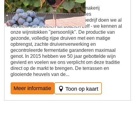
We zijn al de 5e generatie die wijnmakerij
Margaretenhof runnen. Bij ons is alles
"handgemaakt", als typisch familiebedrijf doen we al
het werk van snoeien tot bottelen zelf - we kennen al
onze wijnstokken "persoonlijk". De productie van
gezonde, volledig rijpe druiven met een matige
opbrengst, zachte druivenverwerking en
gecontroleerde fermentatie garanderen maximaal
genot. In 2015 hebben we 50 jaar gebottelde wijn
gevierd en voelen we ons verplicht om deze traditie
direct op de markt te brengen. De terrassen en
glooiende heuvels van de...
Meer informatie
Toon op kaart