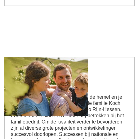
Abthof wijnmakerij
Wijnmakerij Abthof - met je hoofd in de hemel en je
voeten op aarde De ABTHOF van de familie Koch
bevindt zich in Hahnheim in de regio Rijn-Hessen.
Zoon Martin is sinds 2015 volledig betrokken bij het
familiebedrijf. Om de kwaliteit verder te bevorderen
zijn al diverse grote projecten en ontwikkelingen
succesvol doorlopen. Successen bij nationale en