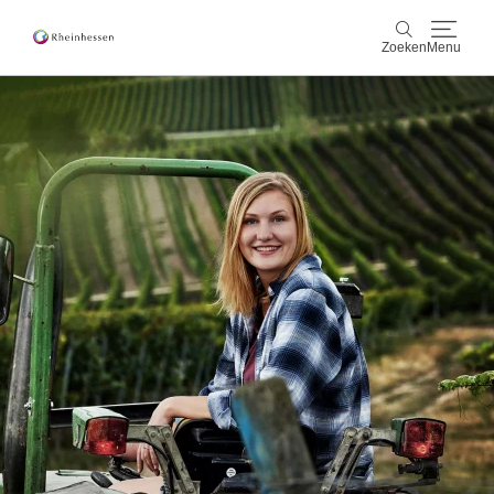
Zoeken
Menu
wijn & gastronomie
Zoeken
actief & natuur
Cultuur & Steden
Events
reservering & service
Rheinhessen-Blog
kaart