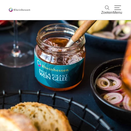
Zoeken
Menu
wijn & gastronomie
Zoeken
actief & natuur
Cultuur & Steden
Events
reservering & service
Rheinhessen-Blog
kaart