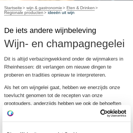
Startseite
wijn & gastronomie
Eten & Drinken
Regionale producten
ideeën uit wijn
De iets andere wijnbeleving
Wijn- en champagnegelei
Dit is altijd verbazingwekkend onder de wijnmakers in
Rheinhessen: dit verlangen om nieuwe dingen te
proberen en tradities opnieuw te interpreteren.
Als het om wijngelei gaat, hebben we enerzijds onze
toevlucht genomen tot de recepten van onze
grootouders, anderzijds hebben we ook de behoeften
van de fijnproevers van onze tijd opgenomen. De twee
wijngelei gemaakt van Scheurebe en Portugese druiven
en de mousserende wijngelei Rosè van Pinot Noir