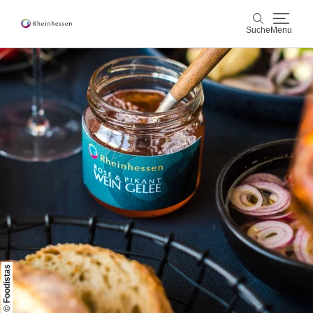
Suche
Menu
Wein & Genuss
Suche
Aktiv & Natur
Kultur & Städte
Veranstaltungen
Buchung & Service
Shop
Rheinhessen-Blog
Karte
© Foodistas