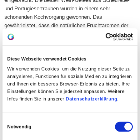
eingebracht. Die beiden Wein-Gelees aus Scheurebe-
und Portugiesertrauben wurden in einem sehr
schonenden Kochvorgang gewonnen. Das
gewährleistet, dass die natürlichen Fruchtaromen der
Weine im Gelee erhalten bleiben.
Die Gelees schmecken solo und als Begleiter vieler
guter Speisen. Das fängt beim Frühstück an: auf dem
Diese Webseite verwendet Cookies
Frühstücksbrötchen sind sie ein pfiffiger, aufgeweckter
Wir verwenden Cookies, um die Nutzung dieser Seite zu
Start in den Tag. Beim Snack zwischendurch finden sich
analysieren, Funktionen für soziale Medien zu integrieren
unsere Gelees auf einem knusprigen Baguette zu
und Ihnen ein besseres Browser-Erlebnis zu bieten. Ihre
frischem Salat. An der festlichen Tafel haben sie ihre
Einstellungen können Sie jederzeit anpassen. Weitere
klassische Rolle zur Putenbrust, zum Roastbeef oder
Infos finden Sie in unserer
Datenschutzerklärung
.
zu Wild. Für den kleinen Hunger gibt's rotes Weingelee
zum gebackenen Camembert.
Einwilligungsauswahl
Notwendig