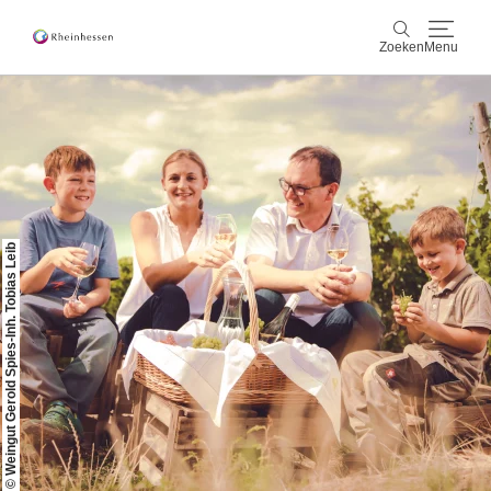
Zoeken
Menu
wijn & gastronomie
Zoeken
actief & natuur
Cultuur & Steden
© Weingut Gerold Spies-Inh. Tobias Leib
Events
reservering & service
Rheinhessen-Blog
kaart