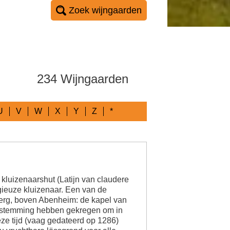
Zoek wijngaarden
234 Wijngaarden
U
V
W
X
Y
Z
*
kluizenaarshut (Latijn van claudere
igieuze kluizenaar. Een van de
erg, boven Abenheim: de kapel van
oestemming hebben gekregen om in
e tijd (vaag gedateerd op 1286)