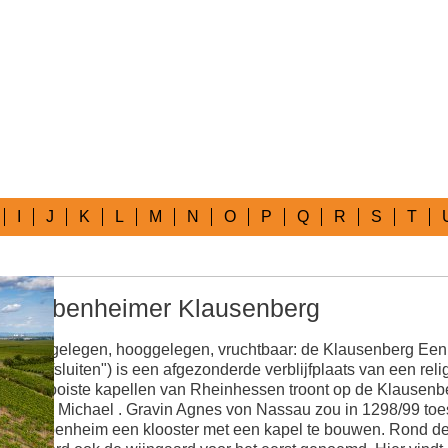
I
J
K
L
M
N
O
P
Q
R
S
T
Abenheimer Klausenberg
Afgelegen, hooggelegen, vruchtbaar: de Klausenberg Een 
"afsluiten") is een afgezonderde verblijfplaats van een rel
mooiste kapellen van Rheinhessen troont op de Klausenb
St. Michael . Gravin Agnes von Nassau zou in 1298/99 t
Abenheim een klooster met een kapel te bouwen. Rond dez