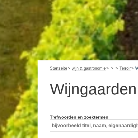
Startseite
wijn & gastronomie
Terroir
W
Wijngaarden
Trefwoorden en zoektermen