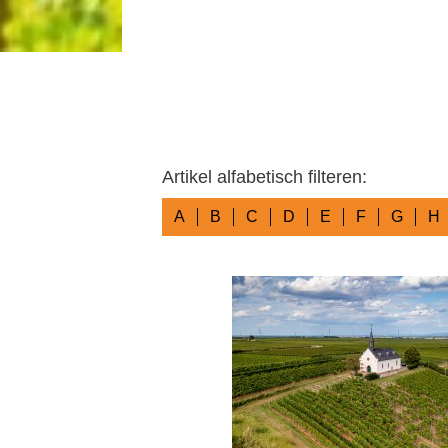
Artikel alfabetisch filteren:
A
B
C
D
E
F
G
H