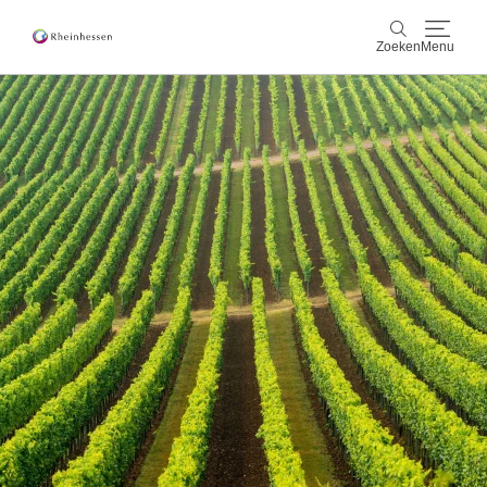
Zoeken
Menu
wijn & gastronomie
Zoeken
actief & natuur
Cultuur & Steden
Events
reservering & service
Rheinhessen-Blog
kaart