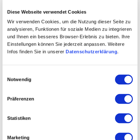
Diese Webseite verwendet Cookies
Wir verwenden Cookies, um die Nutzung dieser Seite zu
analysieren, Funktionen für soziale Medien zu integrieren
und Ihnen ein besseres Browser-Erlebnis zu bieten. Ihre
Einstellungen können Sie jederzeit anpassen. Weitere
Schimsheimer Leckerberg
Infos finden Sie in unserer
Datenschutzerklärung
.
De locatie werd genoemd in een document uit 1562
met de naam "im Leckerberg". Ofwel de locatienaam
is gebaseerd op de naam van een persoon of het
Einwilligungsauswahl
gaat over likstenen die in dit gebied voor wild zijn
Notwendig
aangelegd.
Meer informatie
Präferenzen
Statistiken
Marketing