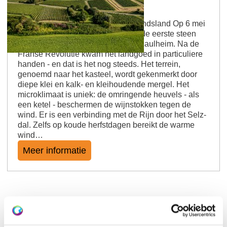
Saulheimer Schloßberg
Kastelen, warme winden en niemandsland Op 6 mei
1588 liet "Seyfried von Dienheim" de eerste steen
leggen voor het kasteel in Nieder-Saulheim. Na de
Franse Revolutie kwam het landgoed in particuliere
handen - en dat is het nog steeds. Het terrein,
genoemd naar het kasteel, wordt gekenmerkt door
diepe klei en kalk- en kleihoudende mergel. Het
microklimaat is uniek: de omringende heuvels - als
een ketel - beschermen de wijnstokken tegen de
wind. Er is een verbinding met de Rijn door het Selz-
dal. Zelfs op koude herfstdagen bereikt de warme
wind…
Meer informatie