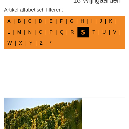
18 Wijngaarden
Artikel alfabetisch filteren:
A
B
C
D
E
F
G
H
I
J
K
S
L
M
N
O
P
Q
R
T
U
V
W
X
Y
Z
*
Sankt Johanner Geyersberg