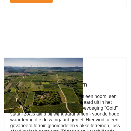
Siefersheimer Goldenes Horn
Heide in bloei op de Winzeralm Als een hoorn, een
puntige berg, steekt deze ene wijngaard uit in het
landschap, vandaar de naam. De toevoeging "Gold"
staat - zoals altijd bij wijngaardnamen - voor de hoge
waardering die de wijngaard geniet. Hier vindt u een
gevarieerd terroir, glooiende en vlakke terreinen, löss