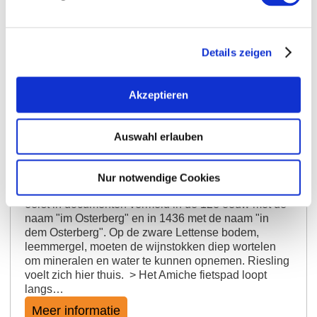
Details zeigen
Akzeptieren
Selzener Osterberg
Het kardinale punt geeft de naam Pasen? De
Auswahl erlauben
wederopstanding van Christus? Nee. In het
Middelhoogduits betekent "Oster" "in het oosten
gelegen". In feite ligt de enige wijngaard ten noorden
Nur notwendige Cookies
van de gemeente Selzen. De plaats werd voor het
eerst in documenten vermeld in de 12e eeuw met de
naam "im Osterberg" en in 1436 met de naam "in
dem Osterberg". Op de zware Lettense bodem,
leemmergel, moeten de wijnstokken diep wortelen
om mineralen en water te kunnen opnemen. Riesling
voelt zich hier thuis. > Het Amiche fietspad loopt
langs…
Meer informatie