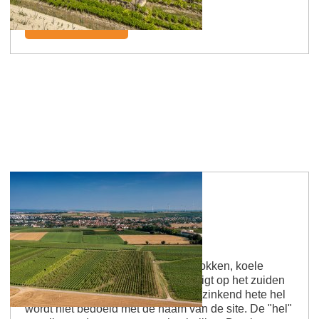
klooster van Nijvel.
Meer informatie
Saulheimer Hölle
Kalksteenhel: Zonovergoten wijnstokken, koele
kalksteenaroma's. Ja, het terrein ligt op het zuiden
en is zonovergoten. Maar nee, een zinkend hete hel
wordt niet bedoeld met de naam van de site. De "hel"