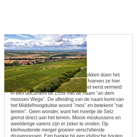
Sörgenlocher Moosberg
Wijk van wijnranken en mos Wijnstokken doen het
ook goed op droge grond. Maar dat hoeven ze hier
niet te doen. De plaats werd voor het eerst vermeld
in een document uit 1559 met de naam "an dem
moissen Wege". De afleiding van de naam komt van
het Middelhoogduitse woord "mos" en betekent "nat
terrein". Geen wonder, want het riviertje de Selz
grenst direct aan het terrein. Mooie moskussens en
weelderige varens zijn er zeker te vinden. Op
kleihoudende mergel groeien verschillende
druivenrassen. Een bankje bij een idyllische houten