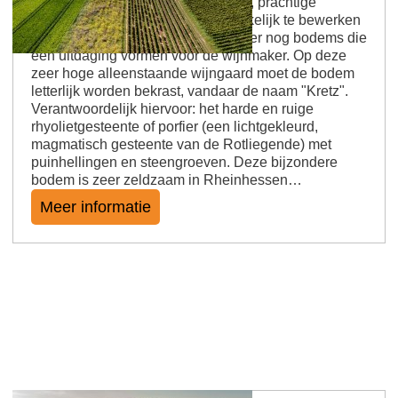
Krasse wijnboeren, lopende legers, prachtige
wijnen Er zijn bodems die gemakkelijk te bewerken
zijn, bijvoorbeeld löss. En dan zijn er nog bodems die
een uitdaging vormen voor de wijnmaker. Op deze
zeer hoge alleenstaande wijngaard moet de bodem
letterlijk worden bekrast, vandaar de naam "Kretz".
Verantwoordelijk hiervoor: het harde en ruige
rhyolietgesteente of porfier (een lichtgekleurd,
magmatisch gesteente van de Rotliegende) met
puinhellingen en steengroeven. Deze bijzondere
bodem is zeer zeldzaam in Rheinhessen…
Meer informatie