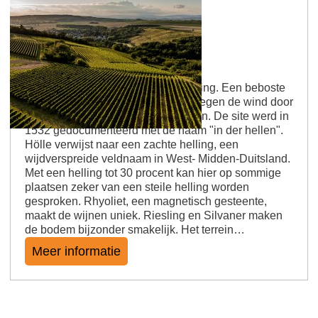
Siefersheimer Höllberg
Ryolite op een zachte tot steile helling. Een beboste
helling van de wijngaard, beschut tegen de wind door
de Siefersheimer Horn in het westen. De site werd in
1532 gedocumenteerd met de naam "in der hellen".
Hölle verwijst naar een zachte helling, een
wijdverspreide veldnaam in West- Midden-Duitsland.
Met een helling tot 30 procent kan hier op sommige
plaatsen zeker van een steile helling worden
gesproken. Rhyoliet, een magnetisch gesteente,
maakt de wijnen uniek. Riesling en Silvaner maken
de bodem bijzonder smakelijk. Het terrein…
Meer informatie