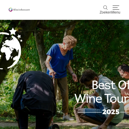
Zoeken
Menu
wijn & gastronomie
Zoeken
actief & natuur
Cultuur & Steden
Events
reservering & service
Rheinhessen-Blog
kaart