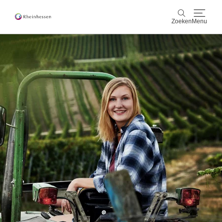
Zoeken
Menu
wijn & gastronomie
Zoeken
actief & natuur
Cultuur & Steden
Events
reservering & service
Rheinhessen-Blog
kaart