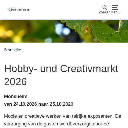
Zoeken
Menu
wijn & gastronomie
Zoeken
actief & natuur
Startseite
Cultuur & Steden
Hobby- und Creativmarkt
Events
2026
reservering & service
Monsheim
Rheinhessen-Blog
kaart
van 24.10.2026 naar 25.10.2026
Mooie en creatieve werken van talrijke exposanten. De
verzorging van de gasten wordt verzorgd door de