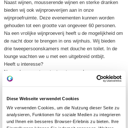
Naast wijnen, mousserende wijnen en sterke dranken
bieden wij ook wijnproeverijen aan in onze
wijnproefruimte. Deze evenementen kunnen worden
gehouden tot een grootte van ongeveer 60 personen.
Na een vrolijke wijnproeverij heeft u de mogelijkheid om
de nacht door te brengen in ons wijnhuis. Wij bieden
drie tweepersoonskamers met douche en toilet. In de
lounge wachten we u met een uitgebreid ontbijt.
Heeft u interesse?
Neem dan gerust contact met ons op!
Over ons
Diese Webseite verwendet Cookies
Wir verwenden Cookies, um die Nutzung dieser Seite zu
Keldermeester Karl-Josef Paukner
analysieren, Funktionen für soziale Medien zu integrieren
und Ihnen ein besseres Browser-Erlebnis zu bieten. Ihre
mousserende wijn