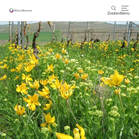
Zoeken
Menu
wijn & gastronomie
Zoeken
actief & natuur
Cultuur & Steden
Events
reservering & service
Rheinhessen-Blog
kaart