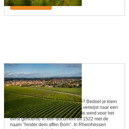
Meer informatie
Wöllsteiner Äffchen
Schattige aap? Mooie iepen! Aapje? Bedoel je klein
aapje? Een grappige naam die niet verwijst naar een
dier, maar naar een boom. De locatie werd voor het
eerst genoemd in een document uit 1522 met de
naam "hinder dem affen Born". In Rheinhessen