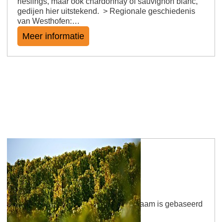
rieslings, maar ook chardonnay of sauvignon blanc,
gedijen hier uitstekend. > Regionale geschiedenis
van Westhofen:…
Meer informatie
Wolfsheimer Götzenborn
Aangenomen wordt dat de locatienaam is gebaseerd
op de naam van een persoon.