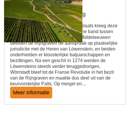
Wörrstädter Rheingrafenberg
In het bezit van de Rijngraven De plaats kreeg deze
naam vanwege de nauwe historische band tussen
Wörrstadt en de Rijngraven. In de Middeleeuwen
deelden de Rijngraven de aanspraak op plaatselijke
jurisdictie met de Heren van Löwenstein, en beiden
onderhielden er kloosterlijke baljuwschappen en
bezittingen. Na een geschil in 1274 werden de
Löwensteins steeds verder teruggedrongen.
Wörrstadt bleef tot de Franse Revolutie in het bezit
van de Rijngraven en maakte dus deel uit van de
keurvorstelijke Palts. Op mergel en…
Meer informatie