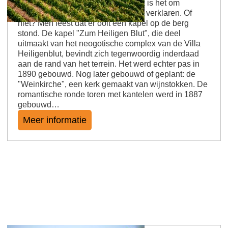
Een kapel op de berg. Zo makkelijk is het om
sommige namen van de kampen te verklaren. Of
niet? Men leest dat er ooit een kapel op de berg
stond. De kapel "Zum Heiligen Blut", die deel
uitmaakt van het neogotische complex van de Villa
Heiligenblut, bevindt zich tegenwoordig inderdaad
aan de rand van het terrein. Het werd echter pas in
1890 gebouwd. Nog later gebouwd of geplant: de
"Weinkirche", een kerk gemaakt van wijnstokken. De
romantische ronde toren met kantelen werd in 1887
gebouwd…
Meer informatie