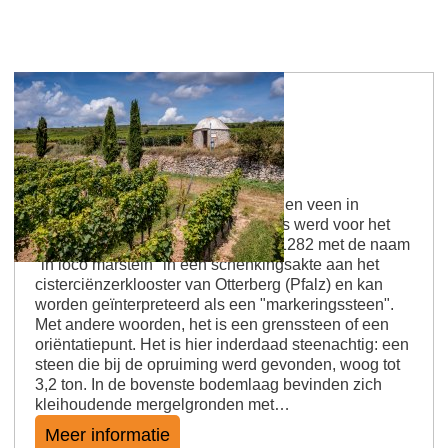
Westhofener Morstein
Wereldberoemd en rijk aan steen Een veen in
Rheinhessen? Zeker niet. De plaats werd voor het
eerst vermeld in een document uit 1282 met de naam
"in loco marstein" in een schenkingsakte aan het
cisterciënzerklooster van Otterberg (Pfalz) en kan
worden geïnterpreteerd als een "markeringssteen".
Met andere woorden, het is een grenssteen of een
oriëntatiepunt. Het is hier inderdaad steenachtig: een
steen die bij de opruiming werd gevonden, woog tot
3,2 ton. In de bovenste bodemlaag bevinden zich
kleihoudende mergelgronden met…
Meer informatie