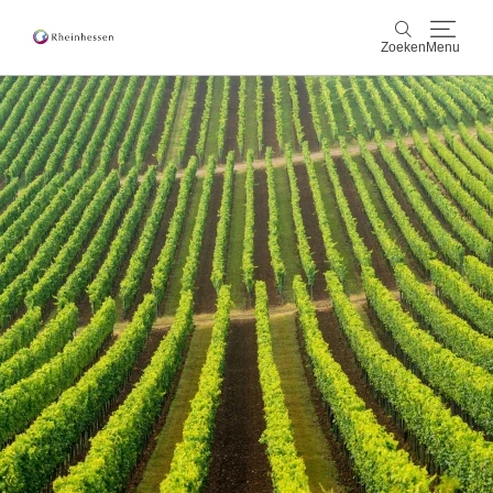
Zoeken
Menu
wijn & gastronomie
Zoeken
actief & natuur
Cultuur & Steden
Events
reservering & service
Rheinhessen-Blog
kaart