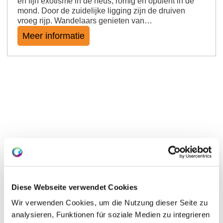
en fijn exotisme in de neus; romig en opulent in de
mond. Door de zuidelijke ligging zijn de druiven
vroeg rijp. Wandelaars genieten van…
Meer informatie
Westhofener Brunnenhäuschen
Diese Webseite verwendet Cookies
Wir verwenden Cookies, um die Nutzung dieser Seite zu
Meer dan 50 wijngaardhuisjes - en één fonteinhuisje
Er is waarschijnlijk geen dorp in de Rijn-Hessen
analysieren, Funktionen für soziale Medien zu integrieren