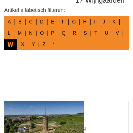
17 Wijngaarden
Artikel alfabetisch filteren:
A
B
C
D
E
F
G
H
I
J
K
L
M
N
O
P
Q
R
S
T
U
V
W
X
Y
Z
*
Weinheimer Heilger Blutberg