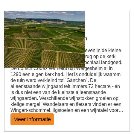
Welgesheimer Kirchgärtchen
Wandelen, schommelen en wijnproeven in de kleine
tuin. De naam van de plaats gaat terug op de kerk
van Welgesheim of op een oud parochiaal landgoed.
De Lorsch Codex vermeldt dat Welgesheim al in
1290 een eigen kerk had. Het is onduidelijk waarom
de tuin werd verkleind tot "Gärtchen". De
alleenstaande wijngaard telt immers 72 hectare - en
is dus niet een van de kleinste alleenstaande
wijngaarden. Verschillende wijnstokken groeien op
kleiige mergel. Wandelaars en fietsers vinden er een
Wingert-schommel, ligstoelen en een wijntafel voor…
Meer informatie