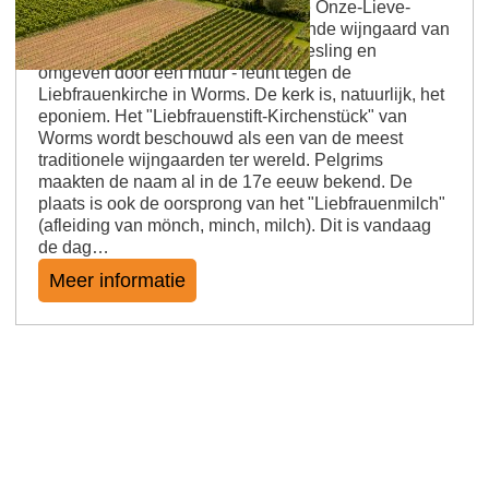
Het origineel in de schaduw van de Onze-Lieve-
Vrouwekerk Een kleine alleenstaande wijngaard van
slechts 17 hectare - beplant met Riesling en
omgeven door een muur - leunt tegen de
Liebfrauenkirche in Worms. De kerk is, natuurlijk, het
eponiem. Het "Liebfrauenstift-Kirchenstück" van
Worms wordt beschouwd als een van de meest
traditionele wijngaarden ter wereld. Pelgrims
maakten de naam al in de 17e eeuw bekend. De
plaats is ook de oorsprong van het "Liebfrauenmilch"
(afleiding van mönch, minch, milch). Dit is vandaag
de dag…
Meer informatie