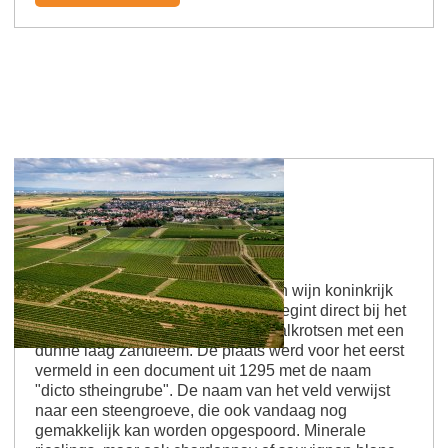
Westhofener Steingrube
Ooit een steengroeve, vandaag een wijn koninkrijk
De enige wijngaard "Steingrube" begint direct bij het
dorp. Het wordt gekenmerkt door kalkrotsen met een
dunne laag zandleem. De plaats werd voor het eerst
vermeld in een document uit 1295 met de naam
"dicto stheingrube". De naam van het veld verwijst
naar een steengroeve, die ook vandaag nog
gemakkelijk kan worden opgespoord. Minerale