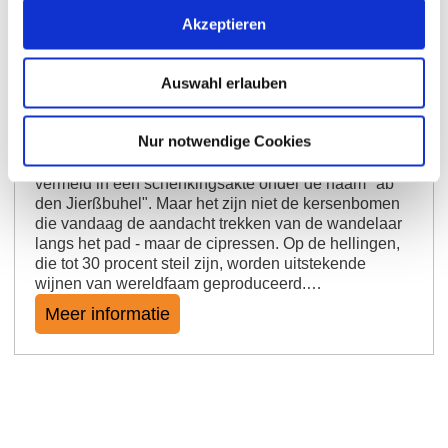
Akzeptieren
Westhofener Kirchspiel
Auswahl erlauben
Kunnen kersenbomen spelen? Heerlijke wijnen
spelen rond de tong! Nee, dit is geen verwijzing naar
de kerk, die vaak waardevolle grond bezat. De naam
Nur notwendige Cookies
heeft geen religieuze verwijzing, maar betekent
"heuvel bedekt met kersenbomen". Het werd in 1348
vermeld in een schenkingsakte onder de naam "ab
den Jierßbuhel". Maar het zijn niet de kersenbomen
die vandaag de aandacht trekken van de wandelaar
langs het pad - maar de cipressen. Op de hellingen,
die tot 30 procent steil zijn, worden uitstekende
wijnen van wereldfaam geproduceerd.…
Meer informatie