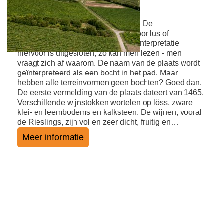
Weinolsheimer Kehr
Ik ben blij dat ik me kan omdraaien! De
haarspeldbocht is een synoniem voor lus of
serpentine. De ploegwisseling als interpretatie
hiervoor is uitgesloten, zo kan men lezen - men
vraagt zich af waarom. De naam van de plaats wordt
geïnterpreteerd als een bocht in het pad. Maar
hebben alle terreinvormen geen bochten? Goed dan.
De eerste vermelding van de plaats dateert van 1465.
Verschillende wijnstokken wortelen op löss, zware
klei- en leembodems en kalksteen. De wijnen, vooral
de Rieslings, zijn vol en zeer dicht, fruitig en…
Meer informatie