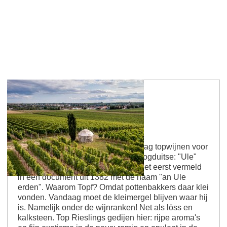
Westhofener Aulerde
Ooit klei voor pottenbakkers, vandaag topwijnen voor
fijnproevers Opnieuw het Middelhoogduitse: "Ule"
betekent pot. De plaats werd voor het eerst vermeld
in een document uit 1382 met de naam "an Ule
erden". Waarom Topf? Omdat pottenbakkers daar klei
vonden. Vandaag moet de kleimergel blijven waar hij
is. Namelijk onder de wijnranken! Net als löss en
kalksteen. Top Rieslings gedijen hier: rijpe aroma's