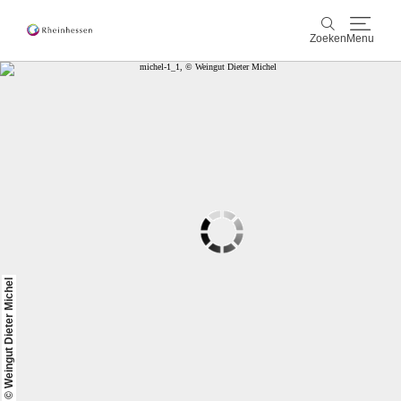
Zoeken
Menu
wijn & gastronomie
Zoeken
actief & natuur
Cultuur & Steden
Events
reservering & service
© Weingut Dieter Michel
Rheinhessen-Blog
kaart