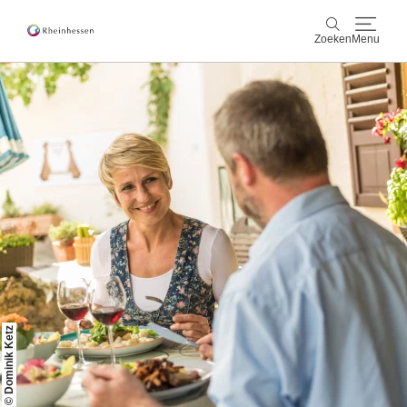
Zoeken
Menu
wijn & gastronomie
Zoeken
actief & natuur
Cultuur & Steden
Events
reservering & service
Rheinhessen-Blog
kaart
© Dominik Ketz