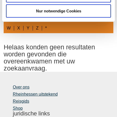
D
A
B
C
E
F
G
H
I
J
K
Nur notwendige Cookies
L
M
N
O
P
Q
R
S
T
U
V
W
X
Y
Z
*
Helaas konden geen resultaten
worden gevonden die
overeenkwamen met uw
zoekaanvraag.
Over ons
Rheinhessen uitstekend
Reisgids
Shop
juridische links