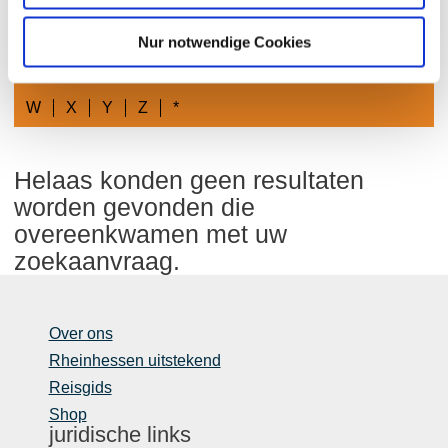
G
A
B
C
D
E
F
H
I
J
K
Nur notwendige Cookies
L
M
N
O
P
Q
R
S
T
U
V
W
X
Y
Z
*
Helaas konden geen resultaten
worden gevonden die
overeenkwamen met uw
zoekaanvraag.
Over ons
Rheinhessen uitstekend
Reisgids
Shop
juridische links