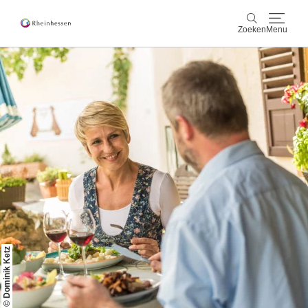
Zoeken
Menu
wijn & gastronomie
Zoeken
actief & natuur
Cultuur & Steden
Events
reservering & service
Rheinhessen-Blog
kaart
© Dominik Ketz