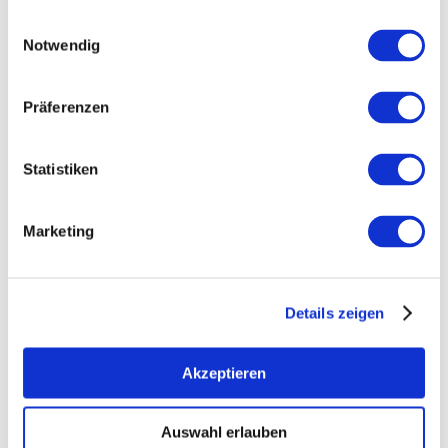
Einwilligungsauswahl
Notwendig
Tijd
Präferenzen
Open voor de lunch
Open nu
Statistiken
Zoek hosts
Marketing
Details zeigen
0 Hits
Akzeptieren
Auswahl erlauben
Artikel alfabetisch filteren: